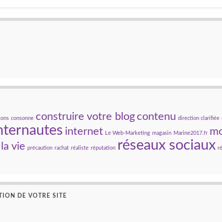
construire votre blog
contenu
sons
consonne
direction clarifiée
nternautes
internet
mo
Le Web-Marketing
magasin
Marine2017.fr
réseaux sociaux
la vie
précaution
rachat
réaliste
réputation
r
TION DE VOTRE SITE