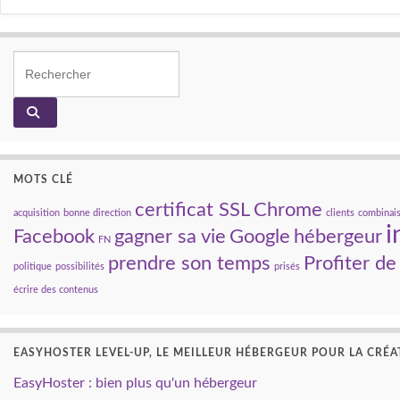
Search for:
MOTS CLÉ
certificat SSL
Chrome
acquisition
bonne direction
clients
combinai
i
Facebook
gagner sa vie
Google
hébergeur
FN
prendre son temps
Profiter de 
politique
possibilités
prisés
écrire des contenus
EASYHOSTER LEVEL-UP, LE MEILLEUR HÉBERGEUR POUR LA CRÉA
EasyHoster : bien plus qu'un hébergeur