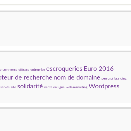
escroqueries
Euro 2016
e-commerce
efficace
entreprise
teur de recherche
nom de domaine
personal branding
solidarité
Wordpress
éservés
site
vente en ligne
web-marketing