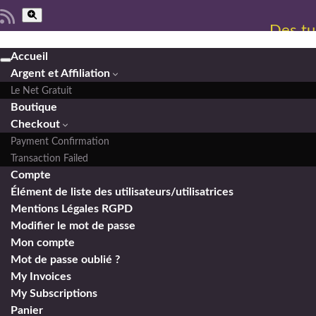
Toggle search form
Des tu
Accueil
Toggle navigation
Argent et Affiliation
Le Net Gratuit
Boutique
Checkout
Payment Confirmation
Transaction Failed
Compte
Élément de liste des utilisateurs/utilisatrices
Mentions Légales RGPD
Modifier le mot de passe
Mon compte
Mot de passe oublié ?
My Invoices
My Subscriptions
Panier